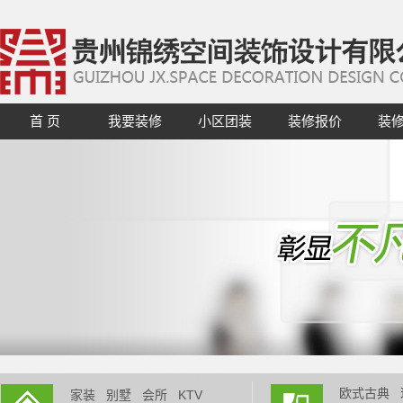
首 页
我要装修
小区团装
装修报价
装
欧式古典
家装
别墅
会所
KTV