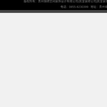
版权所有：贵州锦绣空间装饰设计有限公司(凯里装修公司|凯里装
电话：0855-8230399 地址