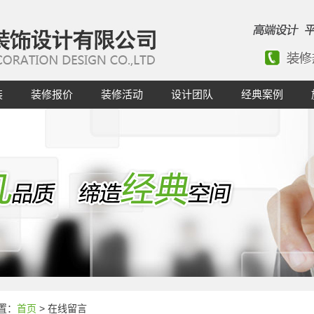
装
装修报价
装修活动
设计团队
经典案例
置：
首页
> 在线留言