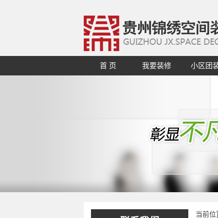
首 页
我要装修
小区团
当前位