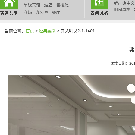
新古典主义
星级宾馆
酒店
售楼处
田园风格
商场
办公室
餐厅
当前位置：
首页
>
经典案例
> 弗莱明戈2-1-1401
弗
发表日期：2018