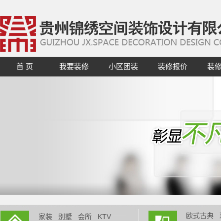
首 页
我要装修
小区团装
装修报价
装
欧式古典
家装
别墅
会所
KTV