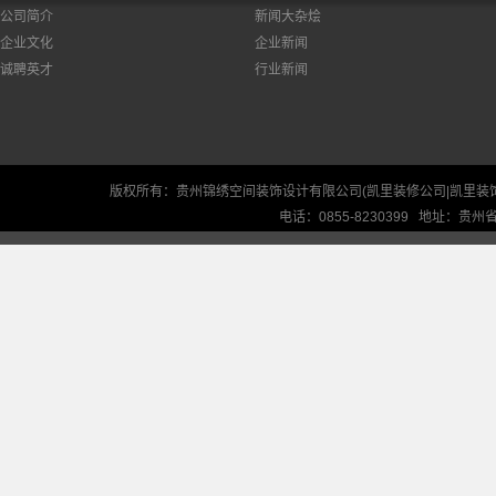
公司简介
新闻大杂烩
企业文化
企业新闻
诚聘英才
行业新闻
版权所有：贵州锦绣空间装饰设计有限公司(凯里装修公司|凯里装
电话：0855-8230399 地址